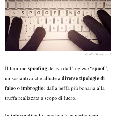
Credits Shutterstock
spoofing
spoof
Il termine
deriva dall’inglese “
”,
diverse tipologie di
un sostantivo che allude a
falso o imbroglio
: dalla beffa più bonaria alla
truffa realizzata a scopo di lucro.
informatica
In
lo spoofing è un particolare