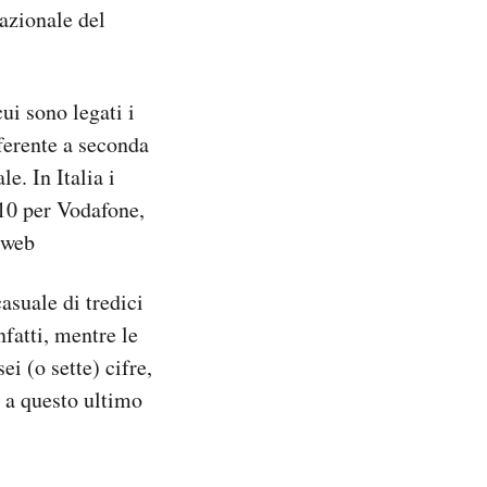
nazionale del
cui sono legati i
ferente a seconda
le. In Italia i
 10 per Vodafone,
tweb
casuale di tredici
fatti, mentre le
i (o sette) cifre,
e a questo ultimo