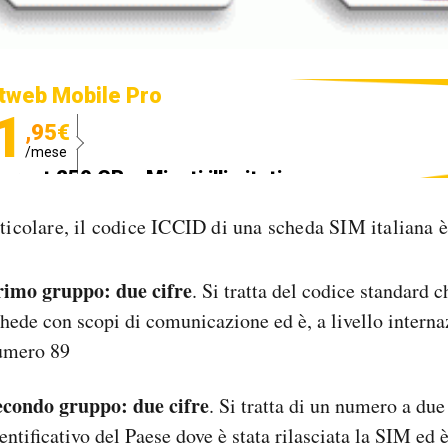
tweb Mobile Pro
1
,95€
/mese
ternet 250 GB e Minuti illimitati
edizione SIM GRATIS
rticolare, il codice ICCID di una scheda SIM italiana 
rimo gruppo: due cifre
. Si tratta del codice standard c
hede con scopi di comunicazione ed è, a livello internaz
umero 89
econdo gruppo: due cifre
. Si tratta di un numero a due
entificativo del Paese dove è stata rilasciata la SIM ed 