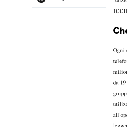
ICCI
Che
Ogni 
telefo
milio
da 19 
gruppi
utiliz
all'op
legge