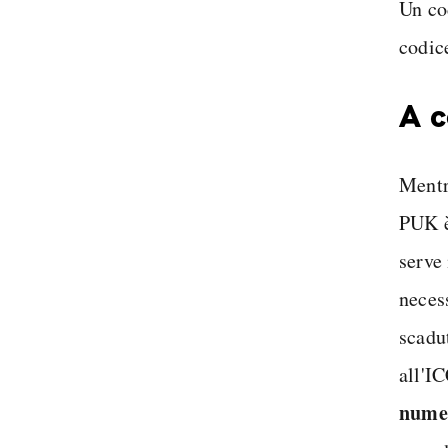
Un co
codic
A c
Mentre
PUK è 
serve
neces
scadu
all'IC
nume