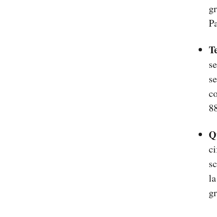
gr
Pa
T
se
se
co
8
Q
ci
sc
la
g