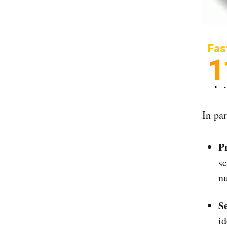
Fas
1
In
Sp
In pa
P
sc
n
S
id