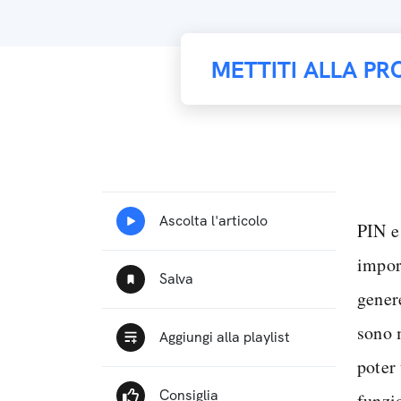
METTITI ALLA PR
PIN e
impor
gener
sono 
poter
funzio