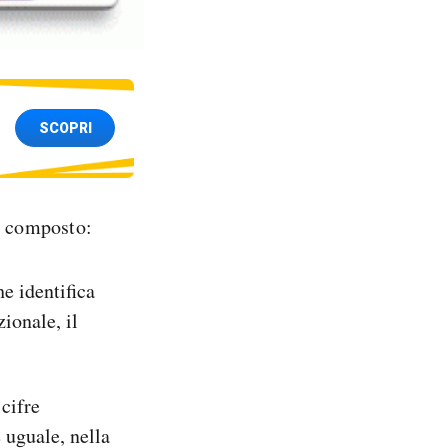
SCOPRI
è composto:
he identifica
ionale, il
 cifre
è uguale, nella