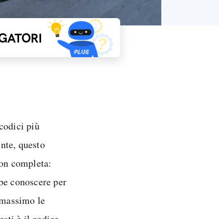
GATORI
codici più
nte, questo
non completa:
bbe conoscere per
l massimo le
esti è il codice