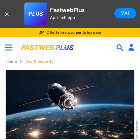
FastwebPlus
VAI
Apri nell'app
Offerta Fastweb per la tua casa
Home
Dev & Security
Shutterstock