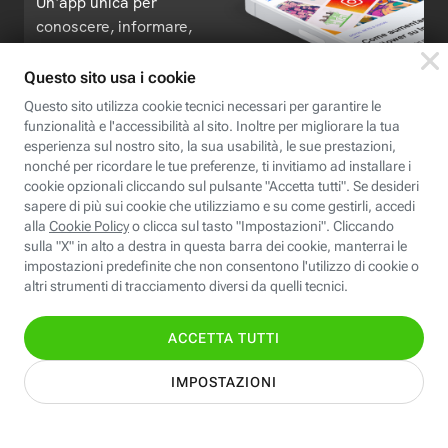
Un'app unica per
conoscere, informare,
ispirare
Seguici
Scopri Fastweb
Chi siamo
Credits e note legali
Fastweb.it