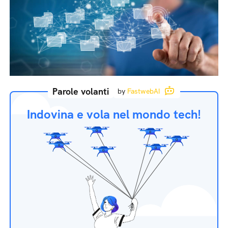
Parole volanti
by
FastwebAI
Indovina e vola nel mondo tech!