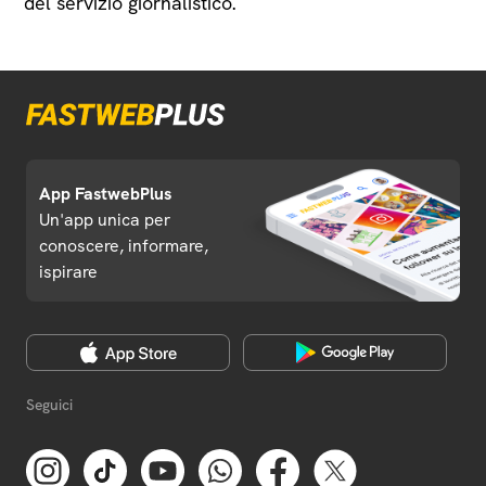
del servizio giornalistico.
App FastwebPlus
Un'app unica per
conoscere, informare,
ispirare
Seguici