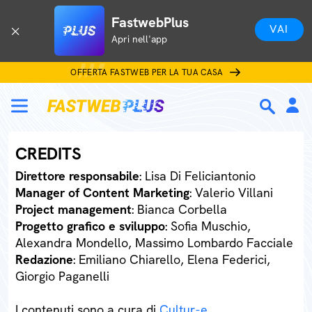
FastwebPlus
VAI
Apri nell'app
OFFERTA FASTWEB PER LA TUA CASA
CREDITS
Direttore responsabile
: Lisa Di Feliciantonio
Manager of Content Marketing
: Valerio Villani
Project management
: Bianca Corbella
Progetto grafico e sviluppo
: Sofia Muschio,
Alexandra Mondello, Massimo Lombardo Facciale
Redazione
: Emiliano Chiarello, Elena Federici,
Giorgio Paganelli
I contenuti sono a cura di
Cultur-e