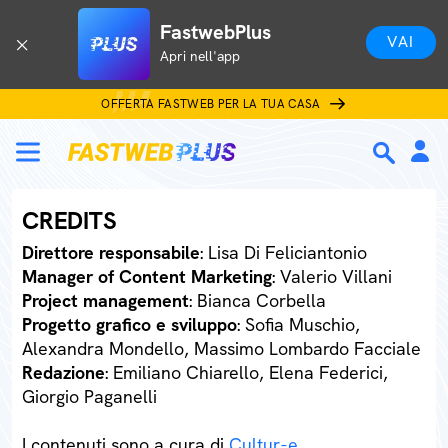
FastwebPlus
VAI
Apri nell'app
OFFERTA FASTWEB PER LA TUA CASA
CREDITS
Direttore responsabile
: Lisa Di Feliciantonio
Manager of Content Marketing
: Valerio Villani
Project management
: Bianca Corbella
Progetto grafico e sviluppo
: Sofia Muschio,
Alexandra Mondello, Massimo Lombardo Facciale
Redazione
: Emiliano Chiarello, Elena Federici,
Giorgio Paganelli
I contenuti sono a cura di
Cultur-e