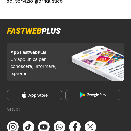
del servizio giornalistico.
App FastwebPlus
Un'app unica per
conoscere, informare,
ispirare
Seguici