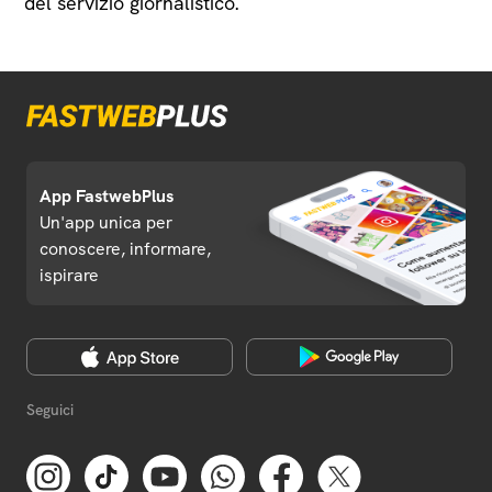
del servizio giornalistico.
App FastwebPlus
Un'app unica per
conoscere, informare,
ispirare
Seguici