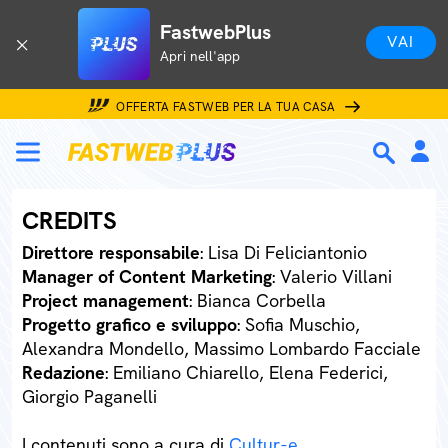
FastwebPlus
VAI
Apri nell'app
OFFERTA FASTWEB PER LA TUA CASA
CREDITS
Direttore responsabile
: Lisa Di Feliciantonio
Manager of Content Marketing
: Valerio Villani
Project management
: Bianca Corbella
Progetto grafico e sviluppo
: Sofia Muschio,
Alexandra Mondello, Massimo Lombardo Facciale
Redazione
: Emiliano Chiarello, Elena Federici,
Giorgio Paganelli
I contenuti sono a cura di
Cultur-e