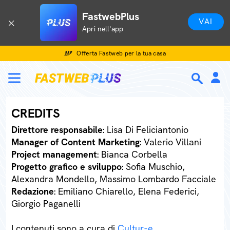
FastwebPlus
VAI
Apri nell'app
Offerta Fastweb per la tua casa
CREDITS
Direttore responsabile
: Lisa Di Feliciantonio
Manager of Content Marketing
: Valerio Villani
Project management
: Bianca Corbella
Progetto grafico e sviluppo
: Sofia Muschio,
Alexandra Mondello, Massimo Lombardo Facciale
Redazione
: Emiliano Chiarello, Elena Federici,
Giorgio Paganelli
I contenuti sono a cura di
Cultur-e