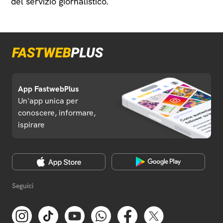
del servizio giornalistico.
App FastwebPlus
Un'app unica per
conoscere, informare,
ispirare
Seguici