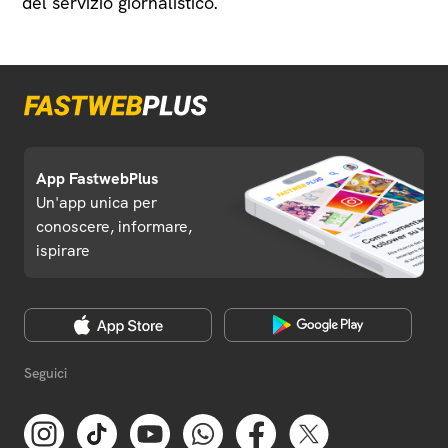
del servizio giornalistico.
App FastwebPlus
Un'app unica per
conoscere, informare,
ispirare
Seguici