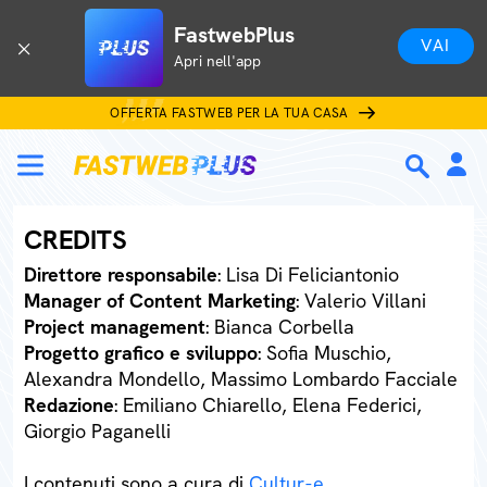
FastwebPlus
VAI
Apri nell'app
OFFERTA FASTWEB PER LA TUA CASA
CREDITS
Direttore responsabile
: Lisa Di Feliciantonio
Manager of Content Marketing
: Valerio Villani
Project management
: Bianca Corbella
Progetto grafico e sviluppo
: Sofia Muschio,
Alexandra Mondello, Massimo Lombardo Facciale
Redazione
: Emiliano Chiarello, Elena Federici,
Giorgio Paganelli
I contenuti sono a cura di
Cultur-e