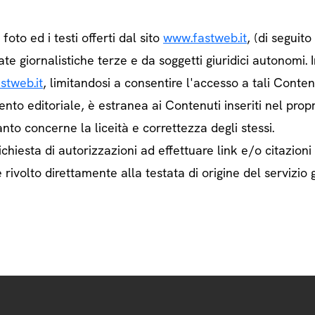
e foto ed i testi offerti dal sito
www.fastweb.it
, (di seguit
ate giornalistiche terze e da soggetti giuridici autonom
stweb.it
, limitandosi a consentire l'accesso a tali Contenu
ento editoriale, è estranea ai Contenuti inseriti nel prop
nto concerne la liceità e correttezza degli stessi.
chiesta di autorizzazioni ad effettuare link e/o citazioni
rivolto direttamente alla testata di origine del servizio g