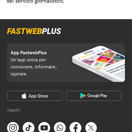
del servizio giornalistico.
App FastwebPlus
Un'app unica per
conoscere, informare,
ispirare
Seguici