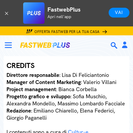
FastwebPlus
VAI
Apri nell'app
OFFERTA FASTWEB PER LA TUA CASA
CREDITS
Direttore responsabile
: Lisa Di Feliciantonio
Manager of Content Marketing
: Valerio Villani
Project management
: Bianca Corbella
Progetto grafico e sviluppo
: Sofia Muschio,
Alexandra Mondello, Massimo Lombardo Facciale
Redazione
: Emiliano Chiarello, Elena Federici,
Giorgio Paganelli
I contenuti sono a cura di
Cultur-e