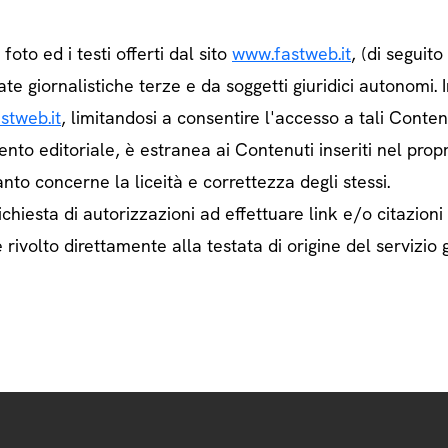
e foto ed i testi offerti dal sito
www.fastweb.it
, (di seguit
ate giornalistiche terze e da soggetti giuridici autonom
stweb.it
, limitandosi a consentire l'accesso a tali Contenu
ento editoriale, è estranea ai Contenuti inseriti nel prop
nto concerne la liceità e correttezza degli stessi.
chiesta di autorizzazioni ad effettuare link e/o citazioni
rivolto direttamente alla testata di origine del servizio g