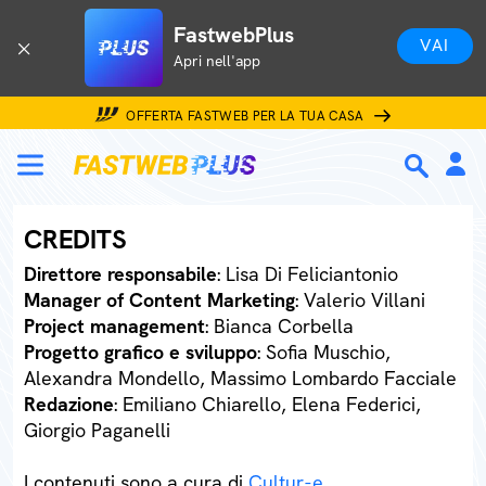
FastwebPlus
VAI
Apri nell'app
OFFERTA FASTWEB PER LA TUA CASA
CREDITS
Direttore responsabile
: Lisa Di Feliciantonio
Manager of Content Marketing
: Valerio Villani
Project management
: Bianca Corbella
Progetto grafico e sviluppo
: Sofia Muschio,
Alexandra Mondello, Massimo Lombardo Facciale
Redazione
: Emiliano Chiarello, Elena Federici,
Giorgio Paganelli
I contenuti sono a cura di
Cultur-e