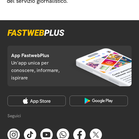
del servizio giornalistico.
App FastwebPlus
Un'app unica per
conoscere, informare,
ispirare
Seguici