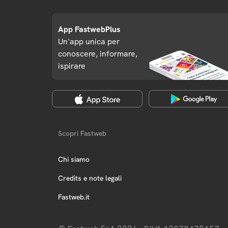
App FastwebPlus
Un'app unica per
conoscere, informare,
ispirare
Scopri Fastweb
Chi siamo
Credits e note legali
Fastweb.it