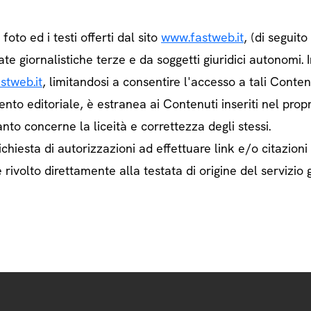
e foto ed i testi offerti dal sito
www.fastweb.it
, (di seguit
ate giornalistiche terze e da soggetti giuridici autonom
stweb.it
, limitandosi a consentire l'accesso a tali Contenu
ento editoriale, è estranea ai Contenuti inseriti nel prop
nto concerne la liceità e correttezza degli stessi.
chiesta di autorizzazioni ad effettuare link e/o citazioni
rivolto direttamente alla testata di origine del servizio g