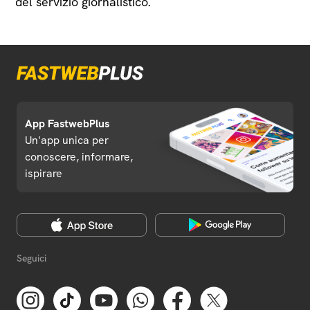
del servizio giornalistico.
App FastwebPlus
Un'app unica per
conoscere, informare,
ispirare
Seguici