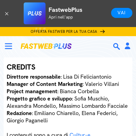
FastwebPlus
VAI
Apri nell'app
OFFERTA FASTWEB PER LA TUA CASA
CREDITS
Direttore responsabile
: Lisa Di Feliciantonio
Manager of Content Marketing
: Valerio Villani
Project management
: Bianca Corbella
Progetto grafico e sviluppo
: Sofia Muschio,
Alexandra Mondello, Massimo Lombardo Facciale
Redazione
: Emiliano Chiarello, Elena Federici,
Giorgio Paganelli
I contenuti sono a cura di
Cultur-e