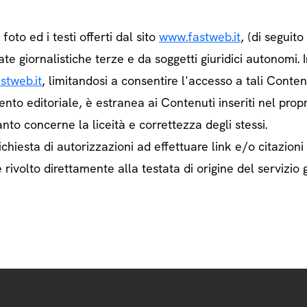
e foto ed i testi offerti dal sito
www.fastweb.it
, (di seguit
ate giornalistiche terze e da soggetti giuridici autonom
stweb.it
, limitandosi a consentire l'accesso a tali Contenu
ento editoriale, è estranea ai Contenuti inseriti nel prop
nto concerne la liceità e correttezza degli stessi.
chiesta di autorizzazioni ad effettuare link e/o citazioni
rivolto direttamente alla testata di origine del servizio g