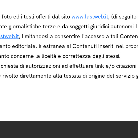
e foto ed i testi offerti dal sito
www.fastweb.it
, (di seguit
ate giornalistiche terze e da soggetti giuridici autonom
stweb.it
, limitandosi a consentire l'accesso a tali Contenu
ento editoriale, è estranea ai Contenuti inseriti nel prop
nto concerne la liceità e correttezza degli stessi.
chiesta di autorizzazioni ad effettuare link e/o citazioni
rivolto direttamente alla testata di origine del servizio g