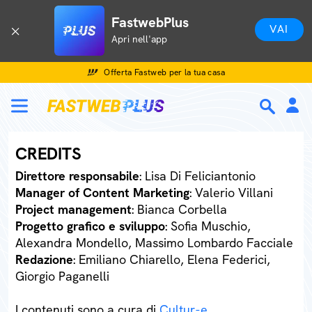
FastwebPlus
VAI
Apri nell'app
Offerta Fastweb per la tua casa
CREDITS
Direttore responsabile
: Lisa Di Feliciantonio
Manager of Content Marketing
: Valerio Villani
Project management
: Bianca Corbella
Progetto grafico e sviluppo
: Sofia Muschio,
Alexandra Mondello, Massimo Lombardo Facciale
Redazione
: Emiliano Chiarello, Elena Federici,
Giorgio Paganelli
I contenuti sono a cura di
Cultur-e