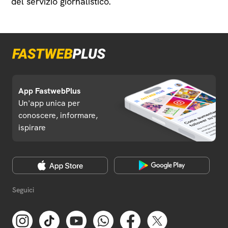
del servizio giornalistico.
App FastwebPlus
Un'app unica per
conoscere, informare,
ispirare
Seguici