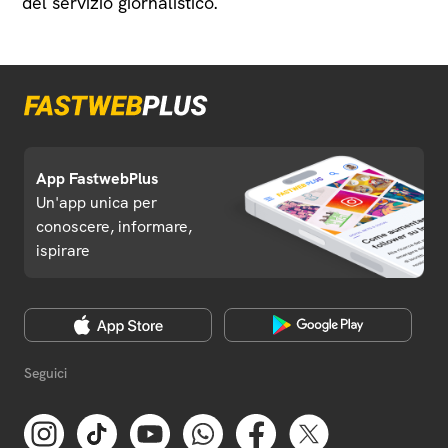
del servizio giornalistico.
App FastwebPlus
Un'app unica per
conoscere, informare,
ispirare
Seguici