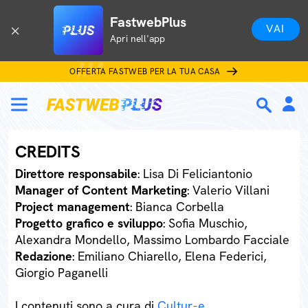
FastwebPlus
VAI
Apri nell'app
OFFERTA FASTWEB PER LA TUA CASA
CREDITS
Direttore responsabile
: Lisa Di Feliciantonio
Manager of Content Marketing
: Valerio Villani
Project management
: Bianca Corbella
Progetto grafico e sviluppo
: Sofia Muschio,
Alexandra Mondello, Massimo Lombardo Facciale
Redazione
: Emiliano Chiarello, Elena Federici,
Giorgio Paganelli
I contenuti sono a cura di
Cultur-e