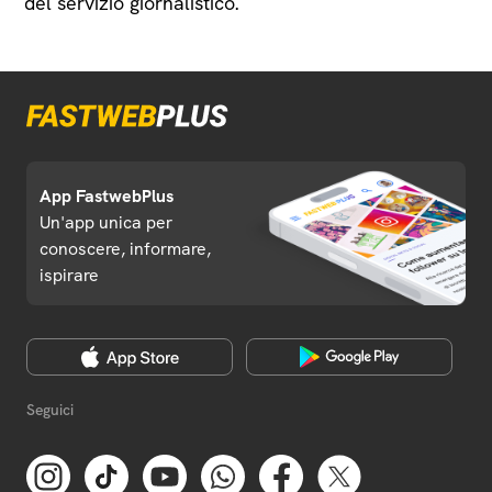
del servizio giornalistico.
App FastwebPlus
Un'app unica per
conoscere, informare,
ispirare
Seguici