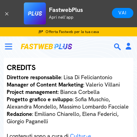
FastwebPlus
VAI
Apri nell'app
Offerta Fastweb per la tua casa
CREDITS
Direttore responsabile
: Lisa Di Feliciantonio
Manager of Content Marketing
: Valerio Villani
Project management
: Bianca Corbella
Progetto grafico e sviluppo
: Sofia Muschio,
Alexandra Mondello, Massimo Lombardo Facciale
Redazione
: Emiliano Chiarello, Elena Federici,
Giorgio Paganelli
I contenuti sono a cura di
Cultur-e