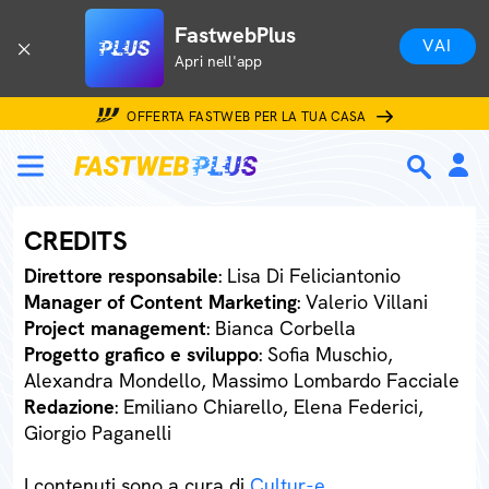
FastwebPlus
VAI
Apri nell'app
OFFERTA FASTWEB PER LA TUA CASA
CREDITS
Direttore responsabile
: Lisa Di Feliciantonio
Manager of Content Marketing
: Valerio Villani
Project management
: Bianca Corbella
Progetto grafico e sviluppo
: Sofia Muschio,
Alexandra Mondello, Massimo Lombardo Facciale
Redazione
: Emiliano Chiarello, Elena Federici,
Giorgio Paganelli
I contenuti sono a cura di
Cultur-e