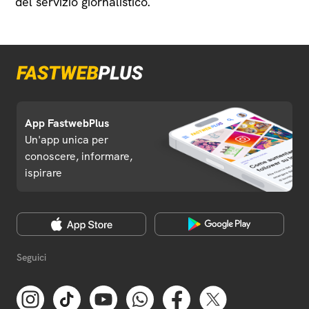
del servizio giornalistico.
App FastwebPlus
Un'app unica per
conoscere, informare,
ispirare
Seguici