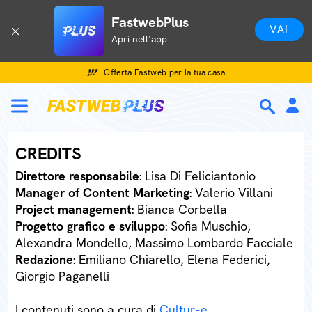
FastwebPlus
VAI
Apri nell'app
Offerta Fastweb per la tua casa
CREDITS
Direttore responsabile
: Lisa Di Feliciantonio
Manager of Content Marketing
: Valerio Villani
Project management
: Bianca Corbella
Progetto grafico e sviluppo
: Sofia Muschio,
Alexandra Mondello, Massimo Lombardo Facciale
Redazione
: Emiliano Chiarello, Elena Federici,
Giorgio Paganelli
I contenuti sono a cura di
Cultur-e