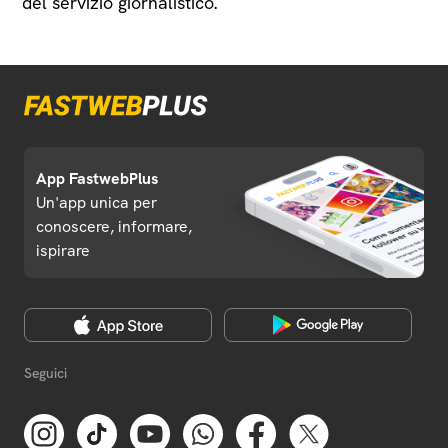
del servizio giornalistico.
App FastwebPlus
Un'app unica per
conoscere, informare,
ispirare
Seguici