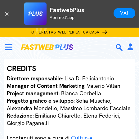
FastwebPlus
VAI
Apri nell'app
OFFERTA FASTWEB PER LA TUA CASA
CREDITS
Direttore responsabile
: Lisa Di Feliciantonio
Manager of Content Marketing
: Valerio Villani
Project management
: Bianca Corbella
Progetto grafico e sviluppo
: Sofia Muschio,
Alexandra Mondello, Massimo Lombardo Facciale
Redazione
: Emiliano Chiarello, Elena Federici,
Giorgio Paganelli
I contenuti sono a cura di
Cultur-e