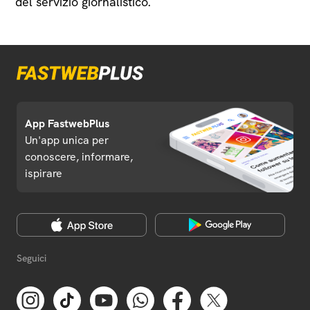
del servizio giornalistico.
App FastwebPlus
Un'app unica per
conoscere, informare,
ispirare
Seguici