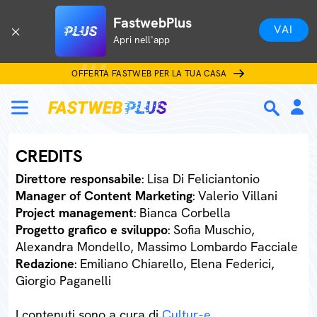
FastwebPlus
VAI
Apri nell'app
OFFERTA FASTWEB PER LA TUA CASA
CREDITS
Direttore responsabile
: Lisa Di Feliciantonio
Manager of Content Marketing
: Valerio Villani
Project management
: Bianca Corbella
Progetto grafico e sviluppo
: Sofia Muschio,
Alexandra Mondello, Massimo Lombardo Facciale
Redazione
: Emiliano Chiarello, Elena Federici,
Giorgio Paganelli
I contenuti sono a cura di
Cultur-e