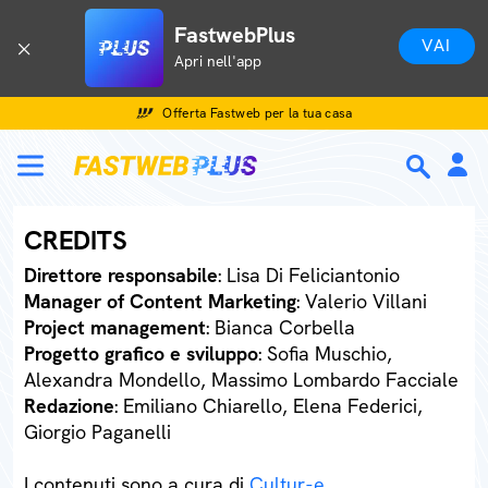
FastwebPlus
VAI
Apri nell'app
Offerta Fastweb per la tua casa
CREDITS
Direttore responsabile
: Lisa Di Feliciantonio
Manager of Content Marketing
: Valerio Villani
Project management
: Bianca Corbella
Progetto grafico e sviluppo
: Sofia Muschio,
Alexandra Mondello, Massimo Lombardo Facciale
Redazione
: Emiliano Chiarello, Elena Federici,
Giorgio Paganelli
I contenuti sono a cura di
Cultur-e