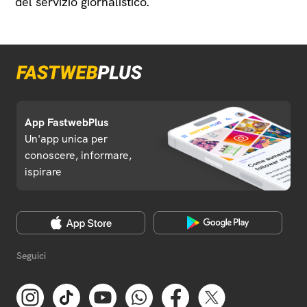
del servizio giornalistico.
App FastwebPlus
Un'app unica per
conoscere, informare,
ispirare
Seguici