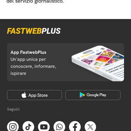
del servizio giornalistico.
App FastwebPlus
Un'app unica per
conoscere, informare,
ispirare
Seguici