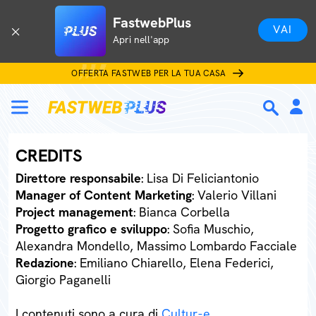
FastwebPlus
VAI
Apri nell'app
OFFERTA FASTWEB PER LA TUA CASA
CREDITS
Direttore responsabile
: Lisa Di Feliciantonio
Manager of Content Marketing
: Valerio Villani
Project management
: Bianca Corbella
Progetto grafico e sviluppo
: Sofia Muschio,
Alexandra Mondello, Massimo Lombardo Facciale
Redazione
: Emiliano Chiarello, Elena Federici,
Giorgio Paganelli
I contenuti sono a cura di
Cultur-e