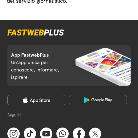
del servizio giornalistico.
App FastwebPlus
Un'app unica per
conoscere, informare,
ispirare
Seguici