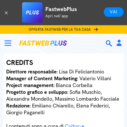
FastwebPlus
VAI
Apri nell'app
OFFERTA FASTWEB PER LA TUA CASA
CREDITS
Direttore responsabile
: Lisa Di Feliciantonio
Manager of Content Marketing
: Valerio Villani
Project management
: Bianca Corbella
Progetto grafico e sviluppo
: Sofia Muschio,
Alexandra Mondello, Massimo Lombardo Facciale
Redazione
: Emiliano Chiarello, Elena Federici,
Giorgio Paganelli
I contenuti sono a cura di
Cultur-e