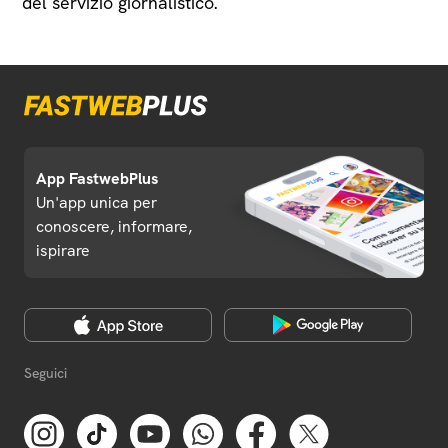
del servizio giornalistico.
App FastwebPlus
Un'app unica per
conoscere, informare,
ispirare
Seguici