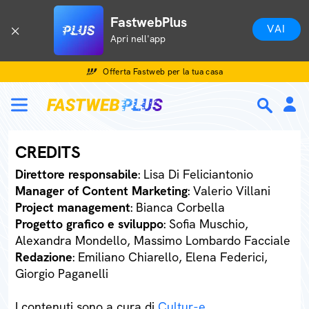
FastwebPlus
VAI
Apri nell'app
Offerta Fastweb per la tua casa
CREDITS
Direttore responsabile
: Lisa Di Feliciantonio
Manager of Content Marketing
: Valerio Villani
Project management
: Bianca Corbella
Progetto grafico e sviluppo
: Sofia Muschio,
Alexandra Mondello, Massimo Lombardo Facciale
Redazione
: Emiliano Chiarello, Elena Federici,
Giorgio Paganelli
I contenuti sono a cura di
Cultur-e