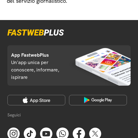
del servizio giornalistico.
App FastwebPlus
Un'app unica per
conoscere, informare,
ispirare
Seguici