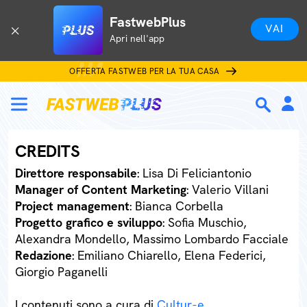
FastwebPlus
VAI
Apri nell'app
OFFERTA FASTWEB PER LA TUA CASA
CREDITS
Direttore responsabile
: Lisa Di Feliciantonio
Manager of Content Marketing
: Valerio Villani
Project management
: Bianca Corbella
Progetto grafico e sviluppo
: Sofia Muschio,
Alexandra Mondello, Massimo Lombardo Facciale
Redazione
: Emiliano Chiarello, Elena Federici,
Giorgio Paganelli
I contenuti sono a cura di
Cultur-e