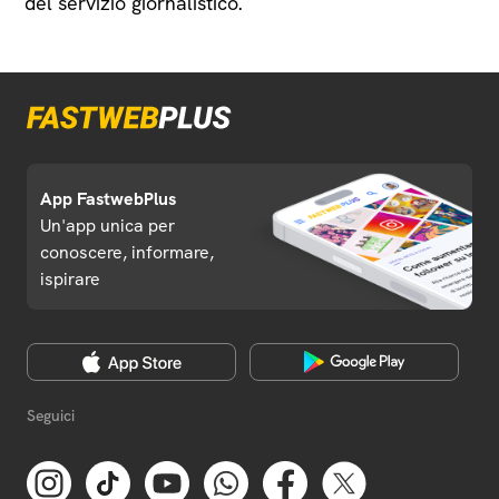
del servizio giornalistico.
App FastwebPlus
Un'app unica per
conoscere, informare,
ispirare
Seguici