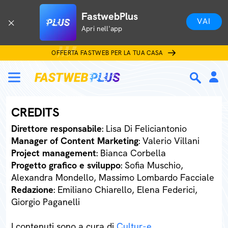
FastwebPlus
VAI
Apri nell'app
OFFERTA FASTWEB PER LA TUA CASA
CREDITS
Direttore responsabile
: Lisa Di Feliciantonio
Manager of Content Marketing
: Valerio Villani
Project management
: Bianca Corbella
Progetto grafico e sviluppo
: Sofia Muschio,
Alexandra Mondello, Massimo Lombardo Facciale
Redazione
: Emiliano Chiarello, Elena Federici,
Giorgio Paganelli
I contenuti sono a cura di
Cultur-e