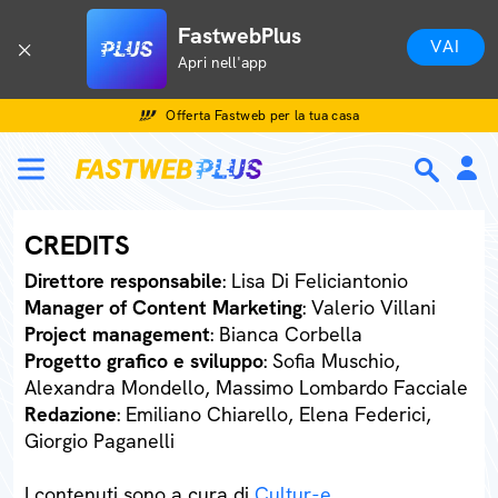
FastwebPlus
VAI
Apri nell'app
Offerta Fastweb per la tua casa
CREDITS
Direttore responsabile
: Lisa Di Feliciantonio
Manager of Content Marketing
: Valerio Villani
Project management
: Bianca Corbella
Progetto grafico e sviluppo
: Sofia Muschio,
Alexandra Mondello, Massimo Lombardo Facciale
Redazione
: Emiliano Chiarello, Elena Federici,
Giorgio Paganelli
I contenuti sono a cura di
Cultur-e