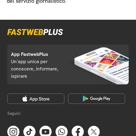
del servizio giornalistico.
App FastwebPlus
Un'app unica per
conoscere, informare,
ispirare
Seguici