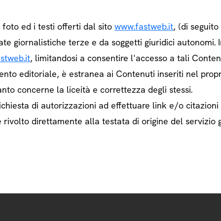
e foto ed i testi offerti dal sito
www.fastweb.it
, (di seguit
ate giornalistiche terze e da soggetti giuridici autonom
stweb.it
, limitandosi a consentire l'accesso a tali Contenu
ento editoriale, è estranea ai Contenuti inseriti nel prop
nto concerne la liceità e correttezza degli stessi.
chiesta di autorizzazioni ad effettuare link e/o citazioni
rivolto direttamente alla testata di origine del servizio g