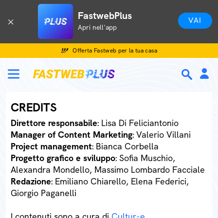
FastwebPlus
VAI
Apri nell'app
Offerta Fastweb per la tua casa
CREDITS
Direttore responsabile
: Lisa Di Feliciantonio
Manager of Content Marketing
: Valerio Villani
Project management
: Bianca Corbella
Progetto grafico e sviluppo
: Sofia Muschio,
Alexandra Mondello, Massimo Lombardo Facciale
Redazione
: Emiliano Chiarello, Elena Federici,
Giorgio Paganelli
I contenuti sono a cura di
Cultur-e