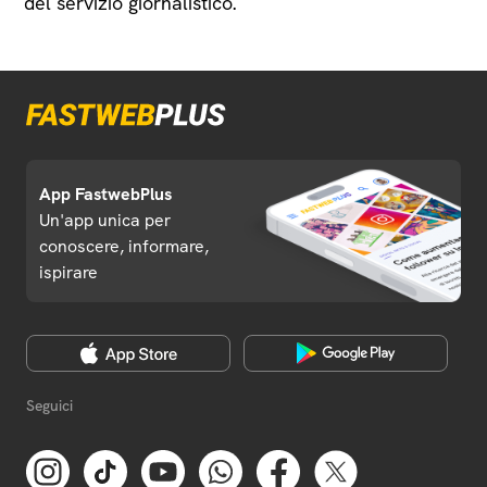
del servizio giornalistico.
App FastwebPlus
Un'app unica per
conoscere, informare,
ispirare
Seguici