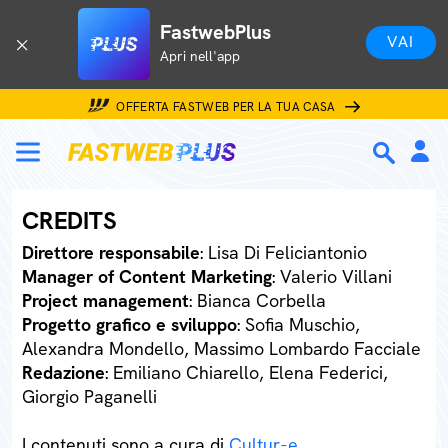
FastwebPlus
VAI
Apri nell'app
OFFERTA FASTWEB PER LA TUA CASA
CREDITS
Direttore responsabile
: Lisa Di Feliciantonio
Manager of Content Marketing
: Valerio Villani
Project management
: Bianca Corbella
Progetto grafico e sviluppo
: Sofia Muschio,
Alexandra Mondello, Massimo Lombardo Facciale
Redazione
: Emiliano Chiarello, Elena Federici,
Giorgio Paganelli
I contenuti sono a cura di
Cultur-e