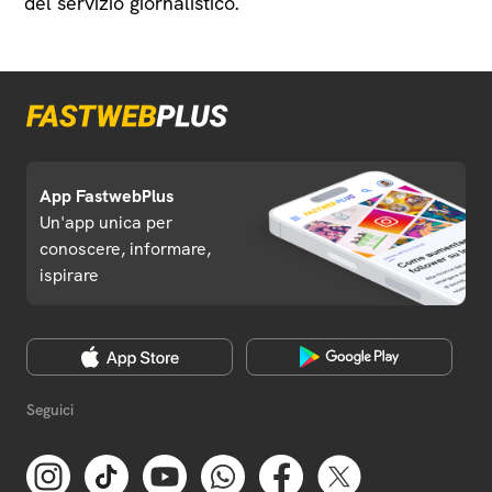
del servizio giornalistico.
App FastwebPlus
Un'app unica per
conoscere, informare,
ispirare
Seguici