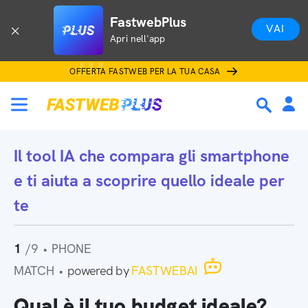
FastwebPlus
VAI
Apri nell'app
OFFERTA FASTWEB PER LA TUA CASA
Il tool IA che
compara gli smartphone
e ti aiuta a scoprire quello ideale per
te
1
/9
•
PHONE
MATCH
•
powered by
FASTWEBAI
Qual è il tuo budget ideale?