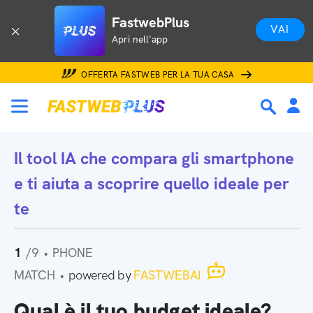
FastwebPlus
VAI
Apri nell'app
OFFERTA FASTWEB PER LA TUA CASA
Il tool IA che
compara gli smartphone
e ti aiuta a scoprire quello ideale per
te
1
/9
•
PHONE
MATCH
•
powered by
FASTWEBAI
Qual è il tuo budget ideale?