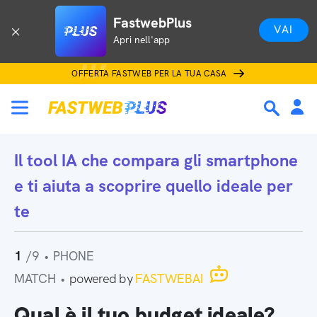
FastwebPlus
VAI
Apri nell'app
OFFERTA FASTWEB PER LA TUA CASA
Il tool IA che
compara gli smartphone
e ti aiuta a scoprire quello ideale per
te
1
/9
•
PHONE
MATCH
•
powered by
FASTWEBAI
Qual è il tuo budget ideale?