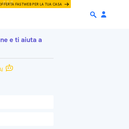
OFFERTA FASTWEB PER LA TUA CASA
one
e ti aiuta a
I