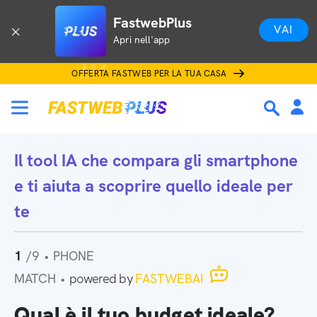
FastwebPlus
VAI
Apri nell'app
OFFERTA FASTWEB PER LA TUA CASA
Il tool IA che
compara gli smartphone
e ti aiuta a scoprire quello ideale per
te
1
/9
•
PHONE
MATCH
•
powered by
FASTWEBAI
Qual è il tuo budget ideale?