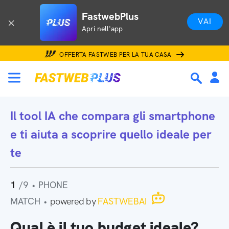
FastwebPlus
VAI
Apri nell'app
OFFERTA FASTWEB PER LA TUA CASA
Il tool IA che
compara gli smartphone
e ti aiuta a scoprire quello ideale per
te
1
/9
•
PHONE
MATCH
•
powered by
FASTWEBAI
Qual è il tuo budget ideale?