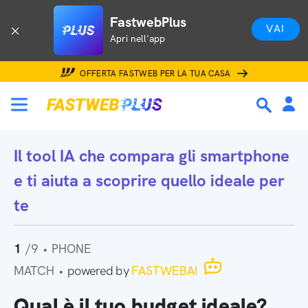
FastwebPlus
VAI
Apri nell'app
OFFERTA FASTWEB PER LA TUA CASA
Il tool IA che
compara gli smartphone
e ti aiuta a scoprire quello ideale per
te
1
/9
•
PHONE
MATCH
•
powered by
FASTWEBAI
Qual è il tuo budget ideale?