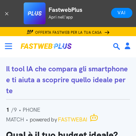
FastwebPlus
VAI
Apri nell'app
OFFERTA FASTWEB PER LA TUA CASA
Il tool IA che
compara gli smartphone
e ti aiuta a scoprire quello ideale per
te
1
/9
•
PHONE
MATCH
•
powered by
FASTWEBAI
Qual è il tuo budget ideale?