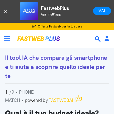
FastwebPlus
VAI
Apri nell'app
Offerta Fastweb per la tua casa
Il tool IA che
compara gli smartphone
e ti aiuta a scoprire quello ideale per
te
1
/9
•
PHONE
MATCH
•
powered by
FASTWEBAI
Qual è il tuo budget ideale?