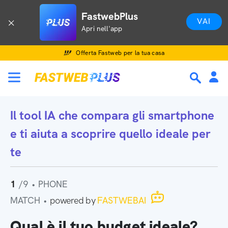
FastwebPlus
VAI
Apri nell'app
Offerta Fastweb per la tua casa
Il tool IA che
compara gli smartphone
e ti aiuta a scoprire quello ideale per
te
1
/9
•
PHONE
MATCH
•
powered by
FASTWEBAI
Qual è il tuo budget ideale?