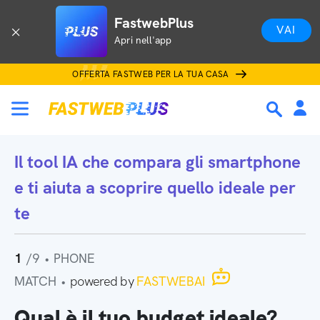
FastwebPlus
VAI
Apri nell'app
OFFERTA FASTWEB PER LA TUA CASA
Il tool IA che
compara gli smartphone
e ti aiuta a scoprire quello ideale per
te
1
/9
•
PHONE
MATCH
•
powered by
FASTWEBAI
Qual è il tuo budget ideale?