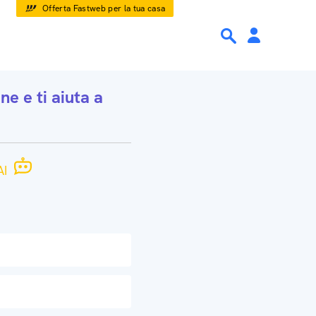
Offerta Fastweb per la tua casa
one
e ti aiuta a
I