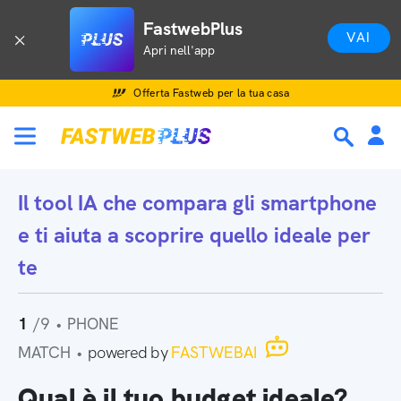
FastwebPlus
VAI
Apri nell'app
Offerta Fastweb per la tua casa
Il tool IA che
compara gli smartphone
e ti aiuta a scoprire quello ideale per
te
1
/9
•
PHONE
MATCH
•
powered by
FASTWEBAI
Qual è il tuo budget ideale?