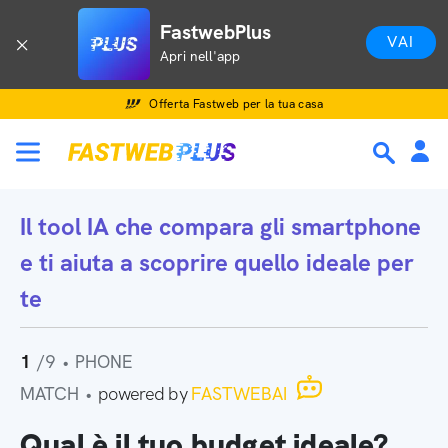
FastwebPlus
VAI
Apri nell'app
Offerta Fastweb per la tua casa
Il tool IA che
compara gli smartphone
e ti aiuta a scoprire quello ideale per
te
1
/9
•
PHONE
MATCH
•
powered by
FASTWEBAI
Qual è il tuo budget ideale?