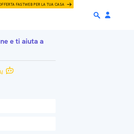
OFFERTA FASTWEB PER LA TUA CASA
one
e ti aiuta a
I