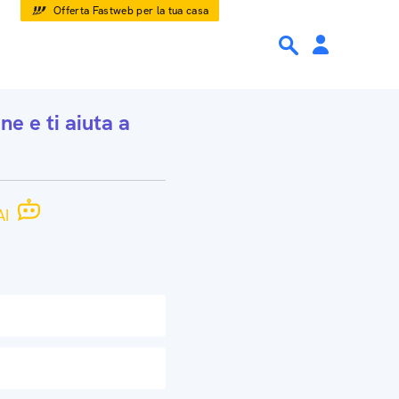
Offerta Fastweb per la tua casa
one
e ti aiuta a
I